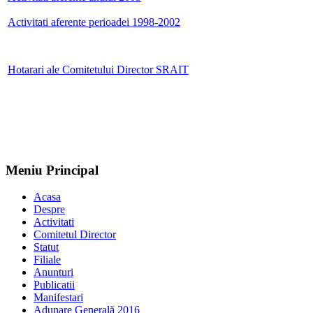
Activitati aferente perioadei 1998-2002
Hotarari ale Comitetului Director SRAIT
Meniu Principal
Acasa
Despre
Activitati
Comitetul Director
Statut
Filiale
Anunturi
Publicatii
Manifestari
Adunare Generală 2016